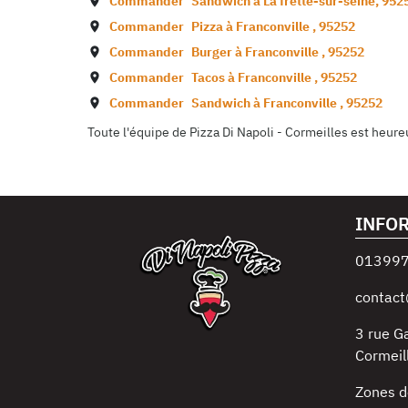
Commander
Sandwich à
La frette-sur-seine
,
952
Commander
Pizza à
Franconville
,
95252
Commander
Burger à
Franconville
,
95252
Commander
Tacos à
Franconville
,
95252
Commander
Sandwich à
Franconville
,
95252
Toute l'équipe de Pizza Di Napoli - Cormeilles est heureu
INFO
01399
contact
3 rue G
Cormeil
Zones d