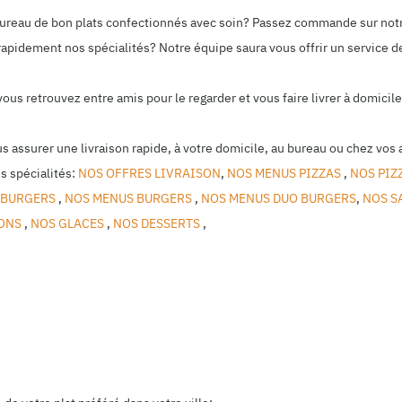
 bureau de bon plats confectionnés avec soin? Passez commande sur not
rapidement nos spécialités? Notre équipe saura vous offrir un service de
 vous retrouvez entre amis pour le regarder et vous faire livrer à domic
us assurer une livraison rapide, à votre domicile, au bureau ou chez vos 
s spécialités:
NOS OFFRES LIVRAISON
,
NOS MENUS PIZZAS
,
NOS PIZ
 BURGERS
,
NOS MENUS BURGERS
,
NOS MENUS DUO BURGERS
,
NOS S
SONS
,
NOS GLACES
,
NOS DESSERTS
,