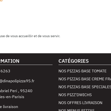
57
se de vous accueillir et de vous servir.
RMATION
CATÉGORIES
76263
NOS PIZZAS BASE TOMATE
NOS PIZZAS BASE CREME FR
@dinapolipizza95.fr
NOS PIZZAS BASE SPECIALE
abriel Peri
,
95240
NOS PIZZ'DWICHS
les-en-Parisis
NOS OFFRES LIVRAISON
e livraison
NOS MENUS PIZZAS