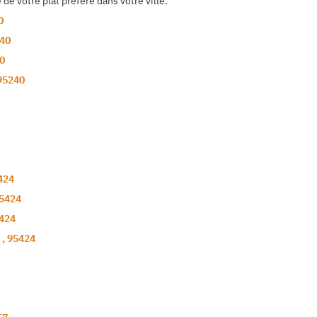
e votre plat préféré dans votre ville:
0
40
0
95240
424
5424
424
s
,
95424