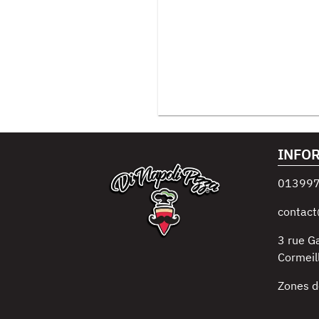
INFO
01399
contact
3 rue G
Cormeil
Zones d