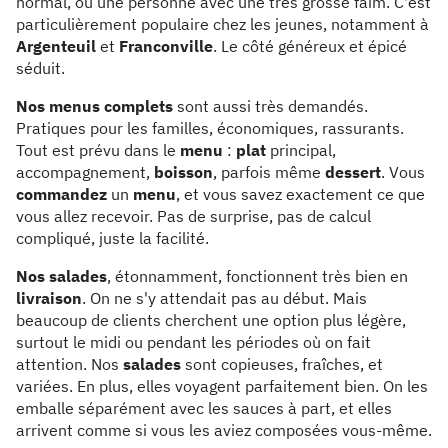
normal, ou une personne avec une très grosse faim. C'est
particulièrement populaire chez les jeunes, notamment à
Argenteuil
et
Franconville
. Le côté généreux et épicé
séduit.
Nos menus complets
sont aussi très demandés.
Pratiques pour les familles, économiques, rassurants.
Tout est prévu dans le
menu
:
plat
principal,
accompagnement,
boisson
, parfois même
dessert
. Vous
commandez
un
menu
, et vous savez exactement ce que
vous allez recevoir. Pas de surprise, pas de calcul
compliqué, juste la facilité.
Nos salades
, étonnamment, fonctionnent très bien en
livraison
. On ne s'y attendait pas au début. Mais
beaucoup de clients cherchent une option plus légère,
surtout le midi ou pendant les périodes où on fait
attention. Nos
salades
sont copieuses, fraîches, et
variées. En plus, elles voyagent parfaitement bien. On les
emballe séparément avec les sauces à part, et elles
arrivent comme si vous les aviez composées vous-même.