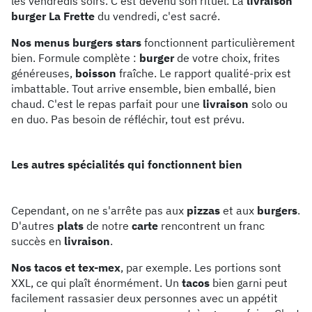
les vendredis soirs. C'est devenu son rituel. La
livraison
burger La Frette
du vendredi, c'est sacré.
Nos menus burgers stars
fonctionnent particulièrement
bien. Formule complète :
burger
de votre choix, frites
généreuses,
boisson
fraîche. Le rapport qualité-prix est
imbattable. Tout arrive ensemble, bien emballé, bien
chaud. C'est le repas parfait pour une
livraison
solo ou
en duo. Pas besoin de réfléchir, tout est prévu.
Les autres spécialités qui fonctionnent bien
Cependant, on ne s'arrête pas aux
pizzas
et aux
burgers
.
D'autres
plats
de notre
carte
rencontrent un franc
succès en
livraison
.
Nos tacos et tex-mex
, par exemple. Les portions sont
XXL, ce qui plaît énormément. Un
tacos
bien garni peut
facilement rassasier deux personnes avec un appétit