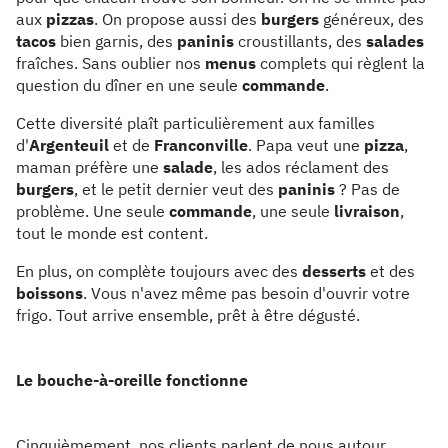
aux
pizzas
. On propose aussi des
burgers
généreux, des
tacos
bien garnis, des
paninis
croustillants, des
salades
fraîches. Sans oublier nos
menus
complets qui règlent la
question du dîner en une seule
commande
.
Cette diversité plaît particulièrement aux familles
d'
Argenteuil
et de
Franconville
. Papa veut une
pizza
,
maman préfère une
salade
, les ados réclament des
burgers
, et le petit dernier veut des
paninis
? Pas de
problème. Une seule
commande
, une seule
livraison
,
tout le monde est content.
En plus, on complète toujours avec des
desserts
et des
boissons
. Vous n'avez même pas besoin d'ouvrir votre
frigo. Tout arrive ensemble, prêt à être dégusté.
Le bouche-à-oreille fonctionne
Cinquièmement, nos clients parlent de nous autour