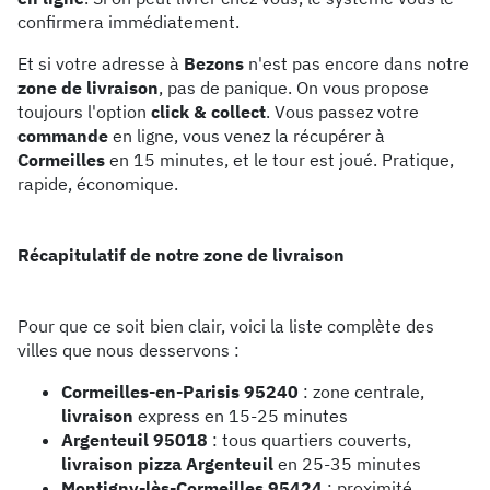
confirmera immédiatement.
Et si votre adresse à
Bezons
n'est pas encore dans notre
zone de livraison
, pas de panique. On vous propose
toujours l'option
click & collect
. Vous passez votre
commande
en ligne, vous venez la récupérer à
Cormeilles
en 15 minutes, et le tour est joué. Pratique,
rapide, économique.
Récapitulatif de notre zone de livraison
Pour que ce soit bien clair, voici la liste complète des
villes que nous desservons :
Cormeilles-en-Parisis 95240
: zone centrale,
livraison
express en 15-25 minutes
Argenteuil 95018
: tous quartiers couverts,
livraison pizza Argenteuil
en 25-35 minutes
Montigny-lès-Cormeilles 95424
: proximité